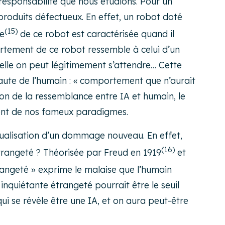
 responsabilité que nous étudions. Pour un
 produits défectueux. En effet, un robot doté
(15)
ve
de ce robot est caractérisée quand il
ortement de ce robot ressemble à celui d’un
elle on peut légitimement s’attendre… Cette
faute de l’humain : « comportement que n’aurait
son de la ressemblance entre IA et humain, le
ment de nos fameux paradigmes.
ptualisation d’un dommage nouveau. En effet,
(16)
rangeté ? Théorisée par Freud en 1919
et
trangeté » exprime le malaise que l’humain
inquiétante étrangeté pourrait être le seuil
i se révèle être une IA, et on aura peut-être