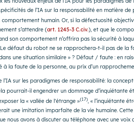
eux les nouveaux enjeux de l’IA pour les paradigmes de
écificités de l’IA sur la responsabilité en matière de
n comportement humain. Or, si la défectuosité objecti
imement s’attendre (
art. 1245-3 C.civ.
), et que le comp
and son comportement n’offrira pas la sécurité à laqu
 Le défaut du robot ne se rapprochera-t-il pas de la 
ns une situation similaire » ? Défaut / faute : en rai
aré à la faute de la personne, au prix d’un rapproche
e l’IA sur les paradigmes de responsabilité: la conce
la pourrait-il engendrer un dommage d’inquiétante ét
(17)
poser la « vallée de l'étrange »
, « l’inquiétante é
rait une imitation imparfaite de la vie humaine. Cette 
ue nous avons à discuter au téléphone avec une voix qu