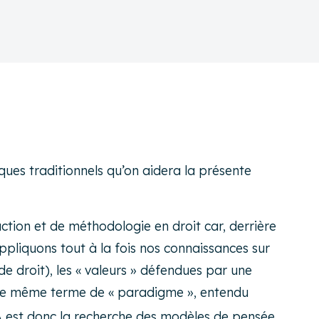
diques traditionnels qu’on aidera la présente
ction et de méthodologie en droit car, derrière
appliquons tout à la fois nos connaissances sur
 de droit), les « valeurs » défendues par une
s le même terme de « paradigme », entendu
IA est donc la recherche des modèles de pensée