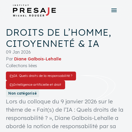
menu
search
close
DROITS DE L’HOMME,
tune
Recherche avancée
CITOYENNETÉ & IA
09 Jan 2026
Par
Diane Galbois-Lehalle
Collections liées
folder
IA: Quels droits de la responsabilité ?
folder
Intelligence artificielle et droit
Non catégorisé
Lors du colloque du 9 janvier 2026 sur le
thème de « Fait(s) de l’IA : Quels droits de la
responsabilité ? », Diane Galbois-Lehalle a
abordé la notion de responsabilité par sa