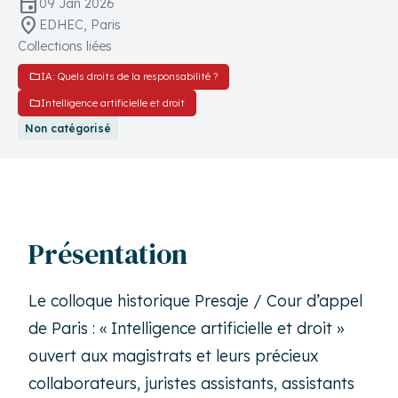
event
09 Jan 2026
location_on
EDHEC, Paris
Collections liées
folder
IA: Quels droits de la responsabilité ?
folder
Intelligence artificielle et droit
Non catégorisé
Présentation
Le colloque historique Presaje / Cour d’appel
de Paris : « Intelligence artificielle et droit »
ouvert aux magistrats et leurs précieux
collaborateurs, juristes assistants, assistants