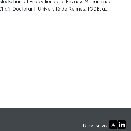
Blockchain et Protection de la Privacy, Mohammad
Chafi, Doctorant, Université de Rennes, IODE, a
présenté les enjeux de la blockchain confrontée au
droit de la concurrence.
Nous suivre