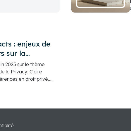
cts : enjeux de
s sur la
uin 2025 sur le thème
e la Privacy, Claire
rences en droit privé,
il, LDP, a présenté les
 contrats sur la blockchain.
tialité