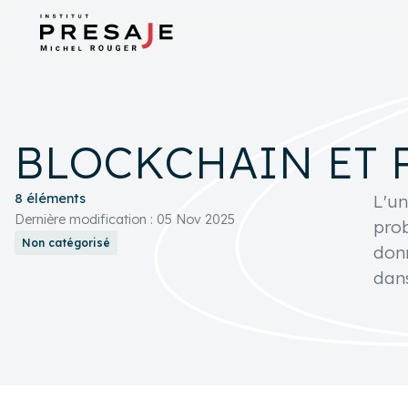
search
close
tune
Recherche avancée
BLOCKCHAIN ET 
8 éléments
L'un
Dernière modification : 05 Nov 2025
prob
Non catégorisé
donn
dans