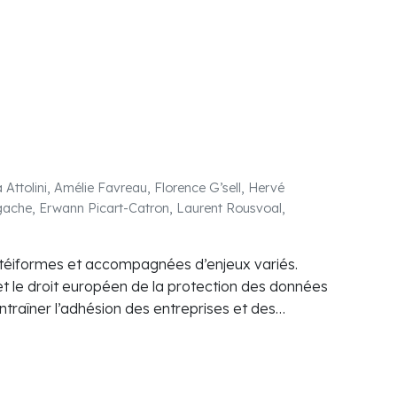
 Attolini, Amélie Favreau, Florence G’sell, Hervé
ache, Erwann Picart-Catron, Laurent Rousvoal,
protéiformes et accompagnées d’enjeux variés.
et le droit européen de la protection des données
ntraîner l’adhésion des entreprises et des
hées de l’UE pour cette technologie.