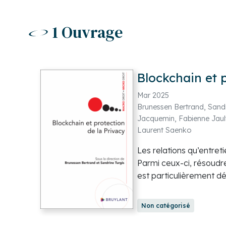
1 Ouvrage
Blockchain et p
Mar 2025
Brunessen Bertrand, Sandri
Jacquemin, Fabienne Jaul
Laurent Saenko
Les relations qu’entret
Parmi ceux-ci, résoudre
est particulièrement dé
citoyens. C’est à cette
Non catégorisé