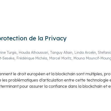
rotection de la Privacy
ne Turgis, Houda Alhoussari, Tanguy Allain, Linda Arcelin, Stefania
t-Seseke, Frédérique Michéa, Marcel Moritz, Mouna Mouncif-Moung
iennent le droit européen et la blockchain sont multiples, 
 les problématiques d’articulation entre cette technologie 
terminant pour assurer la confiance dans la blockchain et e
 seule condition que pourront se réaliser les ambitions affic