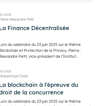
Jui 2025
Pierre-Alexandre Petit
La Finance Décentralisée
Lors du webinaire du 23 juin 2025 sur le thème
Blockchain et Protection de la Privacy, Pierre-
Alexandre Petit, vice-président de l’Institut
PRESAJE - Michel ROUGER, a présenté les enjeux,
autant pratiques que réglementaires, de la finance
Jul 2025
décentralisée (DéFi) et de la tokenisation.
Mohammad Chafi
La blockchain à l'épreuve du
droit de la concurrence
Lors du webinaire du 23 juin 2025 sur le thème