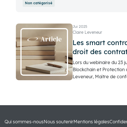
Non catégorisé
Jui 2025
Claire Leveneur
Article
Les smart contra
droit des contrat
blockchain
Lors du webinaire du 23 j
Blockchain et Protection d
Leveneur, Maître de confé
Université Paris-Est Créte
enjeux de droit des smart
Qui sommes-nous
Nous soutenir
Mentions légales
Confiden