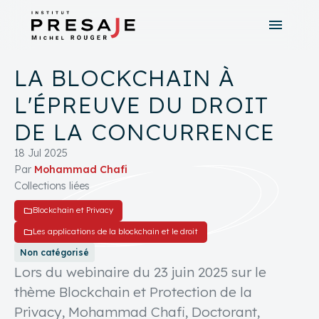
menu
search
close
LA BLOCKCHAIN À
tune
Recherche avancée
L'ÉPREUVE DU DROIT
DE LA CONCURRENCE
18 Jul 2025
Par
Mohammad Chafi
Collections liées
folder
Blockchain et Privacy
folder
Les applications de la blockchain et le droit
Non catégorisé
Lors du webinaire du 23 juin 2025 sur le
thème Blockchain et Protection de la
Privacy, Mohammad Chafi, Doctorant,