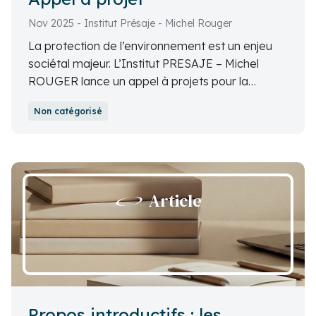
Nov 2025 - Institut Présaje - Michel Rouger
La protection de l’environnement est un enjeu
sociétal majeur. L’Institut PRESAJE – Michel
ROUGER lance un appel à projets pour la
réalisation de travaux à vocation prospective en
Non catégorisé
lien avec la lutte contre les atteintes à
l’environnement.
Article
Propos introductifs : les