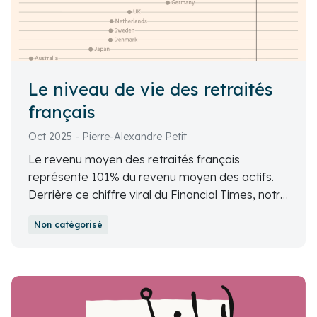
Le niveau de vie des retraités
français
Oct 2025 - Pierre-Alexandre Petit
Le revenu moyen des retraités français
représente 101% du revenu moyen des actifs.
Derrière ce chiffre viral du Financial Times, notre
analyse révèle ce que cache vraiment le niveau
Non catégorisé
de vie des retraités en France.