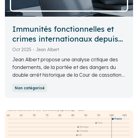
Immunités fonctionnelles et
crimes internationaux depuis
les arrêts de la Cour de
Oct 2025 - Jean Albert
cassation
Jean Albert propose une analyse critique des
fondements, de la portée et des dangers du
double arrêt historique de la Cour de cassation
qui ouvre une brèche majeure dans le mur des
Non catégorisé
immunités, exposant désormais les agents
publics du monde entier à des poursuites en
France pour crimes internationaux.