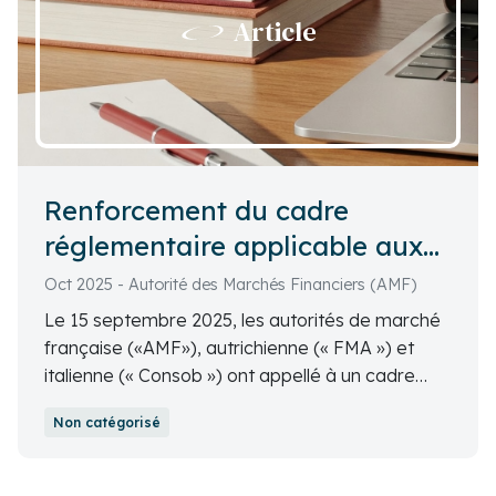
Article
Renforcement du cadre
réglementaire applicable aux
crypto-actifs Appel des
Oct 2025 - Autorité des Marchés Financiers (AMF)
autorités nationales de
Le 15 septembre 2025, les autorités de marché
régulation
française («AMF»), autrichienne (« FMA ») et
italienne (« Consob ») ont appellé à un cadre
européen renforcé des marchés de crypto-
Non catégorisé
actifs