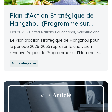
Plan d'Action Stratégique de
Hangzhou (Programme sur
l’Homme et la Biosphère -
Oct 2025 - United Nations Educational, Scientific and
UNESCO)
Cultural Organization (UNESCO)
Le Plan d'action stratégique de Hangzhou pour
la période 2026-2035 représente une vision
renouvelée pour le Programme sur l’Homme et
la biosphère (MAB) ; programme scientifique
Non catégorisé
intergouvernemental visant à établir une base
scientifique afin d’améliorer les relations entre
les individus et leur environnement.
Article