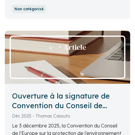
Alexandre Petit a présenté ses travaux sur les
Non catégorisé
biais culturels, idéologiques et politiques dans les
grands modèles de langage.
Article
Ouverture à la signature de
Convention du Conseil de
l’Europe sur la protection de
Déc 2025 - Thomas Cassuto
l’environnement par le droit
Le 3 décembre 2025, la Convention du Conseil
pénal
de l’Europe sur la protection de l’environnement