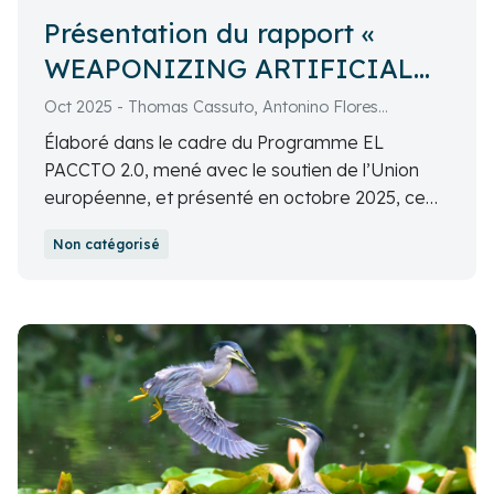
Présentation du rapport «
WEAPONIZING ARTIFICIAL
INTELLIGENCE: HOW AI
Oct 2025 - Thomas Cassuto, Antonino Flores
RESHAPES THE WORLD OF
Rodríguez, Cristos Velasco, Miguel Bueno Benedí
Élaboré dans le cadre du Programme EL
ORGANIZED CRIME »
PACCTO 2.0, mené avec le soutien de l’Union
européenne, et présenté en octobre 2025, ce
rapport relève que l'IA générative transforme
Non catégorisé
profondément le paysage criminel. Il met
également en évidence des défis juridiques
notamment en ce qui concerne l’adaptation des
cadres légaux actuels et les enjeux en matière
de coopération judiciaire.