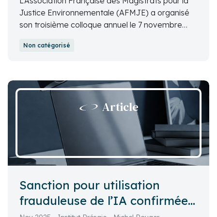
L’Association Française des Magistrats pour la
Justice Environnementale (AFMJE) a organisé
son troisième colloque annuel le 7 novembre
2025 à l’Université Paris I Panthéon-Sorbonne
Non catégorisé
sur le thème de la criminalité organisée
environnementale.
Article
Sanction pour utilisation
frauduleuse de l’IA confirmée
par le TA de Montreuil