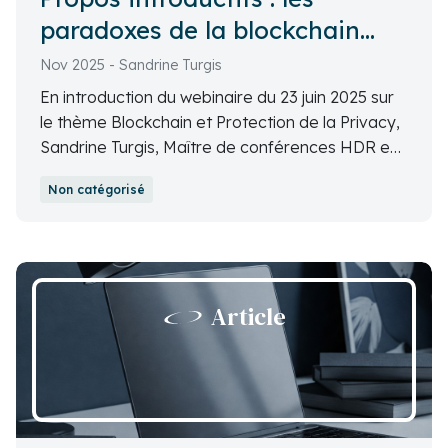
paradoxes de la blockchain
pour la privacy
Nov 2025 - Sandrine Turgis
En introduction du webinaire du 23 juin 2025 sur
le thème Blockchain et Protection de la Privacy,
Sandrine Turgis, Maître de conférences HDR en
droit public, Université de Rennes, IODE, a
Non catégorisé
présenté les paradoxes de la blockchain pour la
privacy.
Article