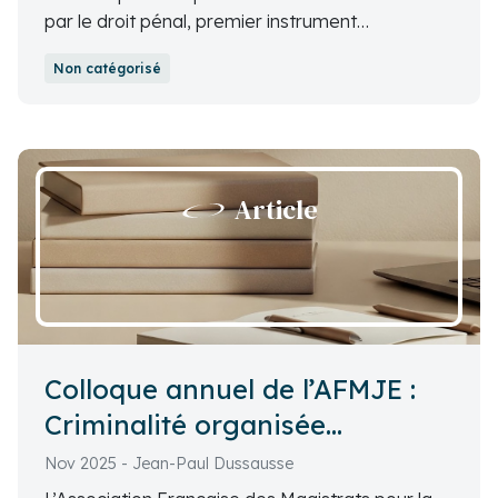
par le droit pénal, premier instrument
international juridiquement contraignant, a été
Non catégorisé
ouvert à la signature
Article
Colloque annuel de l’AFMJE :
Criminalité organisée
environnementale
Nov 2025 - Jean-Paul Dussausse