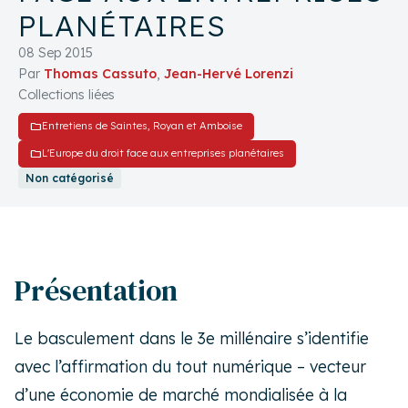
PLANÉTAIRES
08 Sep 2015
Par
Thomas Cassuto
,
Jean-Hervé Lorenzi
Collections liées
folder
Entretiens de Saintes, Royan et Amboise
folder
L'Europe du droit face aux entreprises planétaires
Non catégorisé
Présentation
Le basculement dans le 3e millénaire s’identifie
avec l’affirmation du tout numérique – vecteur
d’une économie de marché mondialisée à la