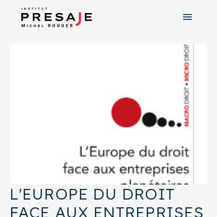
menu
search
close
tune
Recherche avancée
L'EUROPE DU DROIT
FACE AUX ENTREPRISES