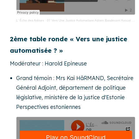
L' Écho des Arènes
·
07 Vers Une Justice Automatisee Adrien Basdevant Avocat Auteur Empire Des Donnees
2ème table ronde « Vers une justice
automatisée ? »
Modérateur : Harold Epineuse
Grand témoin : Mrs Kai HäRMAND, Secrétaire
Général Adjoint, département de politique
législative, ministère de la justice d'Estonie
Perspectives estoniennes