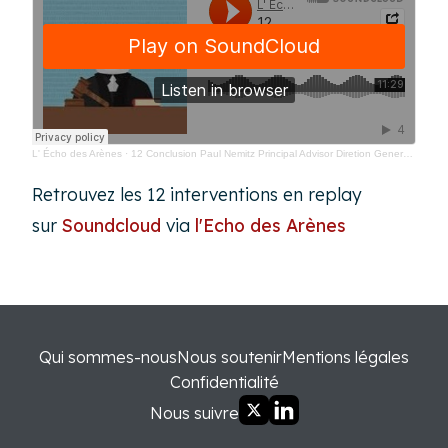
L' Écho des Arènes
·
12 Conclusion Paul Nemitz Principal Advisor Diretion Generale Justice Commission Europeenne
Retrouvez les 12 interventions en replay
sur
Soundcloud
via
l'Echo des Arènes
Qui sommes-nous
Nous soutenir
Mentions légales
Confidentialité
Nous suivre