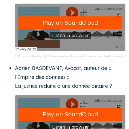
L' Écho des Arènes
·
06 IA Nouvel Acteur Judiciaire Soraya Amrani Mekki Universite Paris Nanterre
Adrien BASDEVANT, Avocat, auteur de «
l’Empire des données »
La justice réduite à une donnée binaire ?