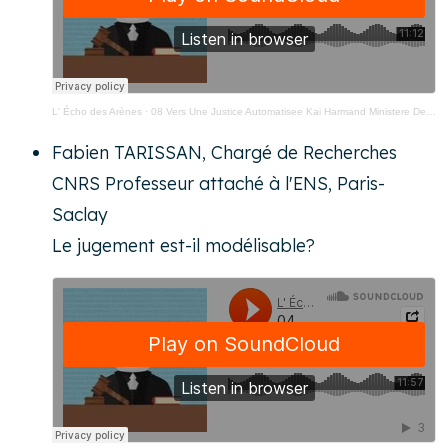
L' Écho des Arènes
·
08 Vers Une Justice Automatisee Kai Harmand Ministere De La Justice Estonie
Fabien TARISSAN, Chargé de Recherches
CNRS Professeur attaché à l'ENS, Paris-
Saclay
Le jugement est-il modélisable?