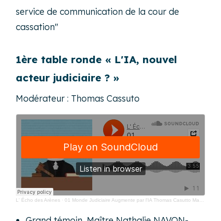
service de communication de la cour de
cassation"
1ère table ronde « L'IA, nouvel
acteur judiciaire ? »
Modérateur : Thomas Cassuto
L' Écho des Arènes
·
01 Monde Judiciaire Augmente par l'IA Thomas Casutto Magistrat VIce President Institut Présaje
Grand témoin, Maître Nathalie NAVON-