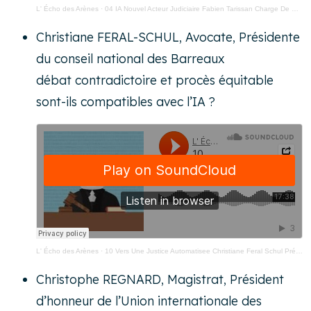
L' Écho des Arènes
·
04 IA Nouvel Acteur Judiciaire Fabien Tarissan Charge De Recherche CNRS
Christiane FERAL-SCHUL, Avocate, Présidente
du conseil national des Barreaux
débat contradictoire et procès équitable
sont-ils compatibles avec l’IA ?
L' Écho des Arènes
·
10 Vers Une Justice Automatisee Christiane Feral Schul Présidente Conseil National Des Barreaux
Christophe REGNARD, Magistrat, Président
d’honneur de l’Union internationale des