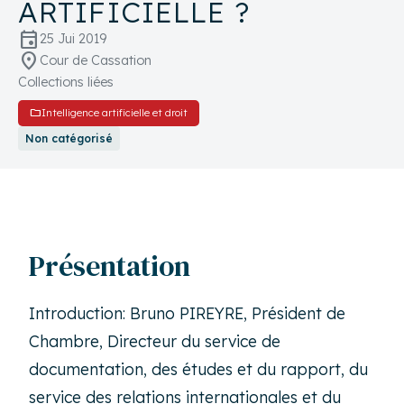
ARTIFICIELLE ?
event
25 Jui 2019
location_on
Cour de Cassation
Collections liées
folder
Intelligence artificielle et droit
Non catégorisé
Présentation
Introduction: Bruno PIREYRE, Président de
Chambre, Directeur du service de
documentation, des études et du rapport, du
service des relations internationales et du