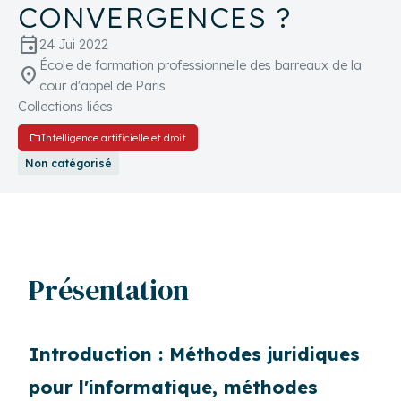
CONVERGENCES ?
event
24 Jui 2022
École de formation professionnelle des barreaux de la
location_on
cour d'appel de Paris
Collections liées
folder
Intelligence artificielle et droit
Non catégorisé
Présentation
Introduction : Méthodes juridiques
pour l'informatique, méthodes