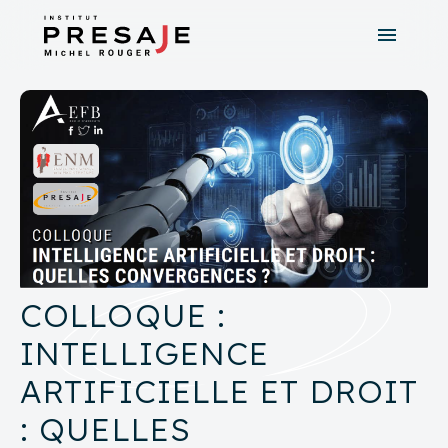
menu
search
close
tune
Recherche avancée
COLLOQUE :
INTELLIGENCE
ARTIFICIELLE ET DROIT
: QUELLES