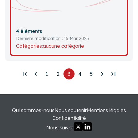
4 éléments
Dernière modification : 15 Mar 2025
Catégories:
aucune catégorie
first_page
chevron_left
chevron_right
last_page
1
2
3
4
5
Qui sommes-nous
Nous soutenir
Mentions légales
Confidentialité
Nous suivre