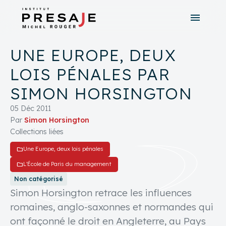
menu
search
close
UNE EUROPE, DEUX
tune
Recherche avancée
LOIS PÉNALES PAR
SIMON HORSINGTON
05 Déc 2011
Par
Simon Horsington
Collections liées
folder
Une Europe, deux lois pénales
folder
L'École de Paris du management
Non catégorisé
Simon Horsington retrace les influences
romaines, anglo-saxonnes et normandes qui
ont façonné le droit en Angleterre, au Pays