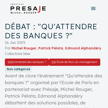
menu
search
close
DÉBAT : "QU'ATTENDRE
tune
Recherche avancée
DES BANQUES ?"
26 Jan 2009
Par
Michel Rouger
,
Patrick Pélata
,
Edmond Alphandéry
Collections liées
folder
folder
Qu'attendre des banques ?
L'École de Paris du management
Non catégorisé
Avant de clore l'événement "Qu'attendre des
banques ?" organisé par l'Ecole de Paris en
partenariat avec Présaje, Michel Rouger,
Patrick Pélata, Edmond Alphandéry
débattent des solutions possibles, de